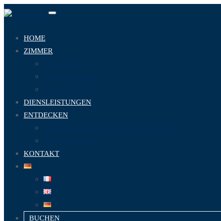
Toggle
navigation
HOME
ZIMMER
Einzelzimmer
Zweibettzimmer
Doppelzimmer
DIENSLEISTUNGEN
ENTDECKEN
Das Velay und seine touristischen Reichtümer
Die Wanderwege
KONTAKT
BUCHEN